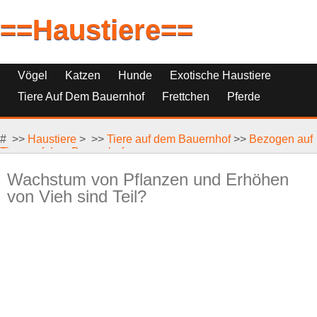
==Haustiere==
Vögel
Katzen
Hunde
Exotische Haustiere
Tiere Auf Dem Bauernhof
Frettchen
Pferde
Haustierfische
Haustierersatz
# >>
Reptilien, Nagetiere Und Kleintiere
Haustiere
> >>
Tiere auf dem Bauernhof
>>
Bezogen auf
Tiere auf dem Bauernhof
Wachstum von Pflanzen und Erhöhen
von Vieh sind Teil?