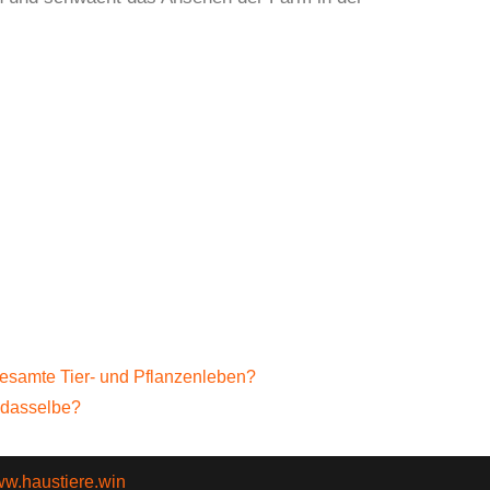
gesamte Tier- und Pflanzenleben?
t dasselbe?
www.haustiere.win