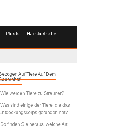
Pferde
Haustierfische
Bezogen Auf Tiere Auf Dem
Bauernhof
Wie werden Tiere zu Streuner?
Was sind einige der Tiere, die das
Entdeckungskorps gefunden hat?
So finden Sie heraus, welche Art