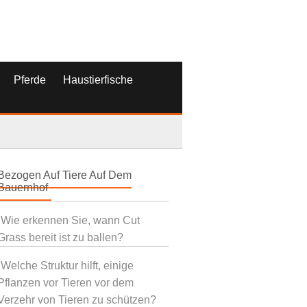
Pferde
Haustierfische
Bezogen Auf Tiere Auf Dem
Bauernhof
Wie erkennen Sie, wann Cut
Grass bereit ist zu ballen?
Welche Struktur hilft, einige
Pflanzen vor Tieren vor dem
Verzehr von Tieren zu schützen?