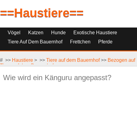
==Haustiere==
Vögel
Katzen
Hunde
Exotische Haustiere
Tiere Auf Dem Bauernhof
Frettchen
Pferde
Haustierfische
Haustierersatz
# >>
Reptilien, Nagetiere Und Kleintiere
Haustiere
> >>
Tiere auf dem Bauernhof
>>
Bezogen auf
Tiere auf dem Bauernhof
Wie wird ein Känguru angepasst?