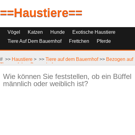
==Haustiere==
Vögel
Katzen
Hunde
Exotische Haustiere
Tiere Auf Dem Bauernhof
Frettchen
Pferde
Haustierfische
Haustierersatz
# >>
Reptilien, Nagetiere Und Kleintiere
Haustiere
> >>
Tiere auf dem Bauernhof
>>
Bezogen auf
Tiere auf dem Bauernhof
Wie können Sie feststellen, ob ein Büffel
männlich oder weiblich ist?