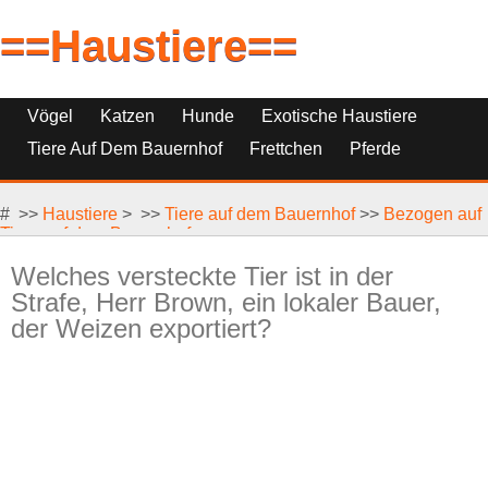
==Haustiere==
Vögel
Katzen
Hunde
Exotische Haustiere
Tiere Auf Dem Bauernhof
Frettchen
Pferde
Haustierfische
Haustierersatz
# >>
Reptilien, Nagetiere Und Kleintiere
Haustiere
> >>
Tiere auf dem Bauernhof
>>
Bezogen auf
Tiere auf dem Bauernhof
Welches versteckte Tier ist in der
Strafe, Herr Brown, ein lokaler Bauer,
der Weizen exportiert?