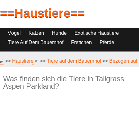
==Haustiere==
Vögel
Katzen
Hunde
Exotische Haustiere
Tiere Auf Dem Bauernhof
Frettchen
Pferde
Haustierfische
Haustierersatz
# >>
Reptilien, Nagetiere Und Kleintiere
Haustiere
> >>
Tiere auf dem Bauernhof
>>
Bezogen auf
Tiere auf dem Bauernhof
Was finden sich die Tiere in Tallgrass
Aspen Parkland?