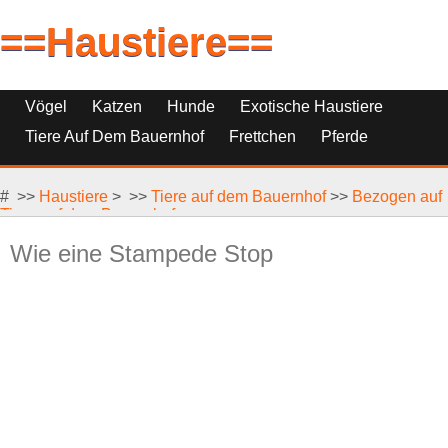
==Haustiere==
Vögel
Katzen
Hunde
Exotische Haustiere
Tiere Auf Dem Bauernhof
Frettchen
Pferde
Haustierfische
Haustierersatz
# >>
Reptilien, Nagetiere Und Kleintiere
Haustiere
> >>
Tiere auf dem Bauernhof
>>
Bezogen auf
Tiere auf dem Bauernhof
Wie eine Stampede Stop