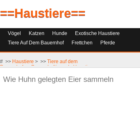
==Haustiere==
Vögel
Katzen
Hunde
Exotische Haustiere
Tiere Auf Dem Bauernhof
Frettchen
Pferde
Haustierfische
Haustierersatz
# >>
Reptilien, Nagetiere Und Kleintiere
Haustiere
> >>
Tiere auf dem
Bauernhof
>>
Bauernhoftiere als Haustiere
Wie Huhn gelegten Eier sammeln