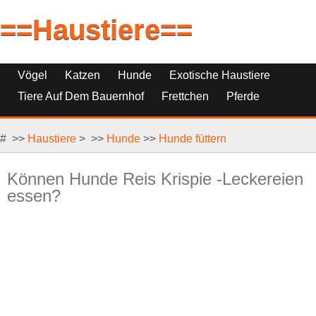
==Haustiere==
Vögel
Katzen
Hunde
Exotische Haustiere
Tiere Auf Dem Bauernhof
Frettchen
Pferde
Haustierfische
Haustierersatz
# >>
Reptilien, Nagetiere Und Kleintiere
Haustiere
> >>
Hunde
>>
Hunde füttern
Können Hunde Reis Krispie -Leckereien
essen?