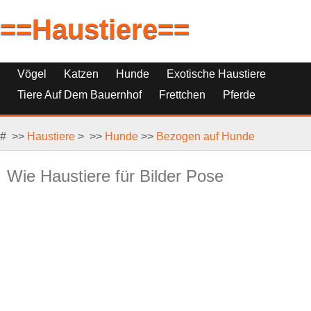
==Haustiere==
Vögel
Katzen
Hunde
Exotische Haustiere
Tiere Auf Dem Bauernhof
Frettchen
Pferde
Haustierfische
Haustierersatz
# >>
Reptilien, Nagetiere Und Kleintiere
Haustiere
> >>
Hunde
>>
Bezogen auf Hunde
Wie Haustiere für Bilder Pose