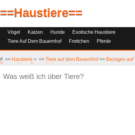
==Haustiere==
Vögel
Katzen
Hunde
Exotische Haustiere
Tiere Auf Dem Bauernhof
Frettchen
Pferde
Haustierfische
Haustierersatz
# >>
Reptilien, Nagetiere Und Kleintiere
Haustiere
> >>
Tiere auf dem Bauernhof
>>
Bezogen auf
Tiere auf dem Bauernhof
Was weiß ich über Tiere?