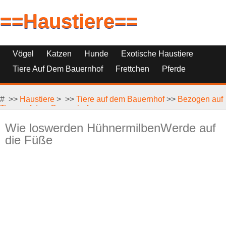
==Haustiere==
Vögel
Katzen
Hunde
Exotische Haustiere
Tiere Auf Dem Bauernhof
Frettchen
Pferde
Haustierfische
Haustierersatz
# >>
Reptilien, Nagetiere Und Kleintiere
Haustiere
> >>
Tiere auf dem Bauernhof
>>
Bezogen auf
Tiere auf dem Bauernhof
Wie loswerden HühnermilbenWerde auf
die Füße