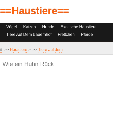
==Haustiere==
Vögel
Katzen
Hunde
Exotische Haustiere
Tiere Auf Dem Bauernhof
Frettchen
Pferde
Haustierfische
Haustierersatz
# >>
Reptilien, Nagetiere Und Kleintiere
Haustiere
> >>
Tiere auf dem
Bauernhof
>>
Bauernhoftiere als Haustiere
Wie ein Huhn Rück