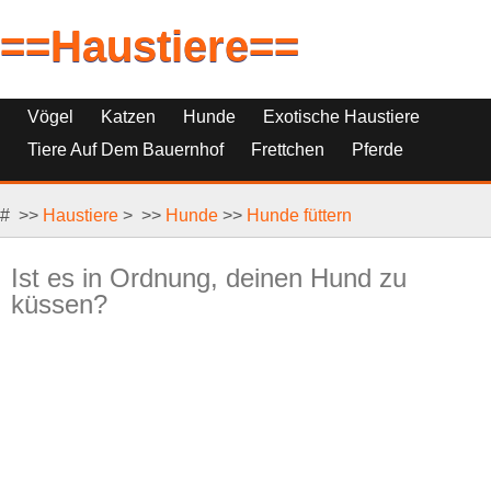
==Haustiere==
Vögel
Katzen
Hunde
Exotische Haustiere
Tiere Auf Dem Bauernhof
Frettchen
Pferde
Haustierfische
Haustierersatz
# >>
Reptilien, Nagetiere Und Kleintiere
Haustiere
> >>
Hunde
>>
Hunde füttern
Ist es in Ordnung, deinen Hund zu
küssen?