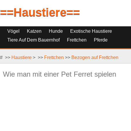
==Haustiere==
Vögel
Katzen
Hunde
Exotische Haustiere
Tiere Auf Dem Bauernhof
Frettchen
Pferde
Haustierfische
Haustierersatz
# >>
Reptilien, Nagetiere Und Kleintiere
Haustiere
> >>
Frettchen
>>
Bezogen auf Frettchen
Wie man mit einer Pet Ferret spielen